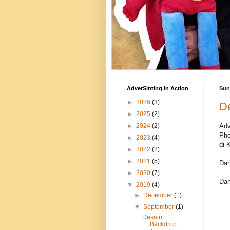
AdverSinting in Action
Sun
►
2026
(3)
D
►
2025
(2)
Adv
►
2024
(2)
Pho
►
2023
(4)
di 
►
2022
(2)
►
2021
(5)
Dar
►
2020
(7)
Dan
▼
2019
(4)
►
December
(1)
▼
September
(1)
Desain
Backdrop