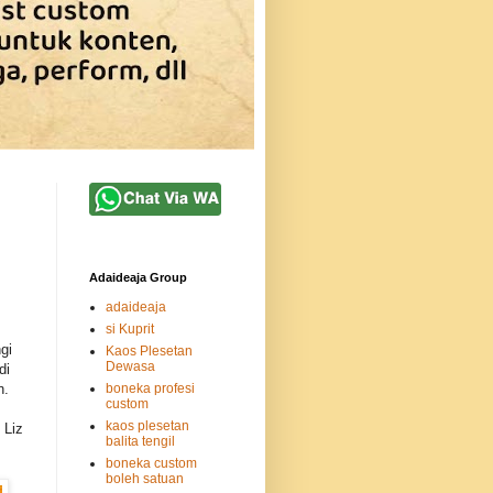
Adaideaja Group
adaideaja
si Kuprit
gi
Kaos Plesetan
Dewasa
di
n.
boneka profesi
custom
kaos plesetan
 Liz
balita tengil
boneka custom
boleh satuan