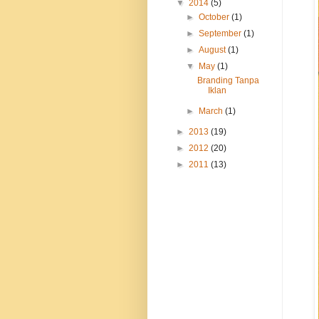
▼
2014
(5)
►
October
(1)
►
September
(1)
►
August
(1)
▼
May
(1)
Branding Tanpa
Iklan
►
March
(1)
►
2013
(19)
►
2012
(20)
►
2011
(13)