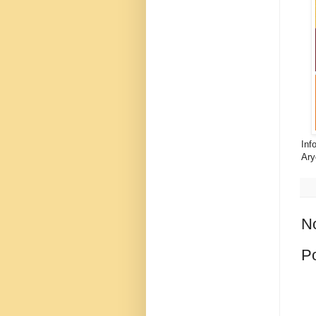
Inf
Ary
N
P