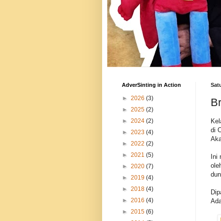
AdverSinting in Action
Sat
►
2026
(3)
Br
►
2025
(2)
Kel
►
2024
(2)
di 
►
2023
(4)
Aka
►
2022
(2)
►
2021
(5)
Ini
ole
►
2020
(7)
dun
►
2019
(4)
►
2018
(4)
Dip
►
2016
(4)
Ada
►
2015
(6)