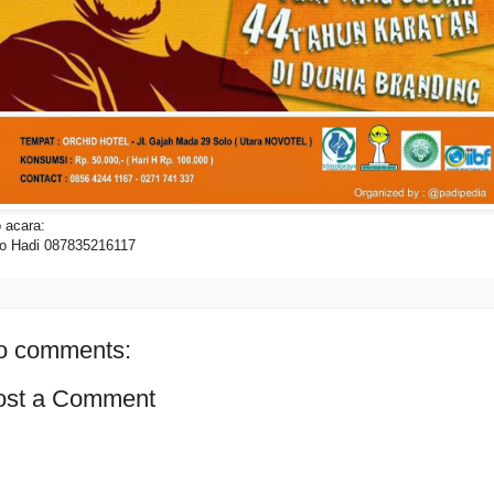
o acara:
o Hadi 087835216117
o comments:
ost a Comment